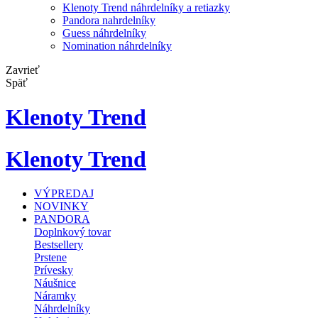
Klenoty Trend náhrdelníky a retiazky
Pandora nahrdelníky
Guess náhrdelníky
Nomination náhrdelníky
Zavrieť
Späť
Klenoty Trend
Klenoty Trend
VÝPREDAJ
NOVINKY
PANDORA
Doplnkový tovar
Bestsellery
Prstene
Prívesky
Náušnice
Náramky
Náhrdelníky