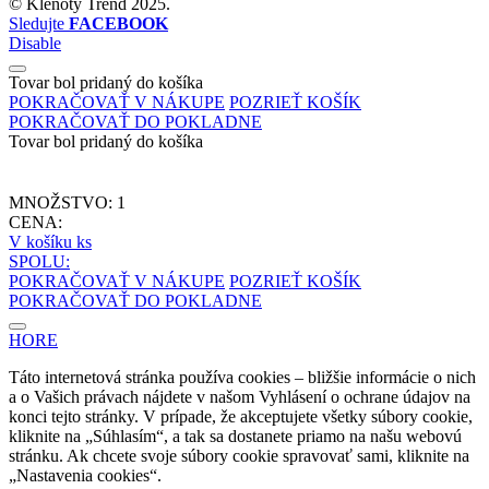
©
Klenoty Trend
2025.
Sledujte
FACEBOOK
Disable
Tovar bol pridaný do košíka
POKRAČOVAŤ V NÁKUPE
POZRIEŤ KOŠÍK
POKRAČOVAŤ DO POKLADNE
Tovar bol pridaný do košíka
MNOŽSTVO:
1
CENA:
V košíku
ks
SPOLU:
POKRAČOVAŤ V NÁKUPE
POZRIEŤ KOŠÍK
POKRAČOVAŤ DO POKLADNE
HORE
Táto internetová stránka používa cookies – bližšie informácie o nich
a o Vašich právach nájdete v našom Vyhlásení o ochrane údajov na
konci tejto stránky. V prípade, že akceptujete všetky súbory cookie,
kliknite na „Súhlasím“, a tak sa dostanete priamo na našu webovú
stránku. Ak chcete svoje súbory cookie spravovať sami, kliknite na
„Nastavenia cookies“.