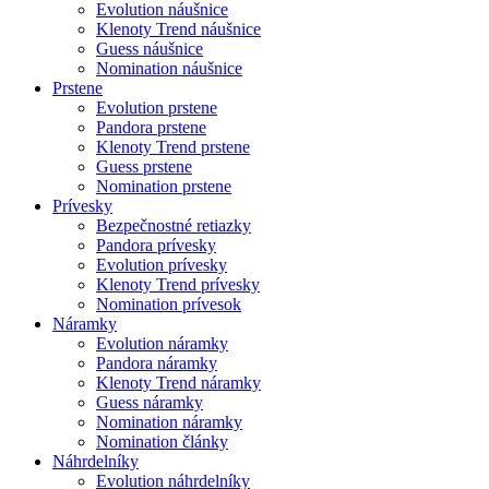
Evolution náušnice
Klenoty Trend náušnice
Guess náušnice
Nomination náušnice
Prstene
Evolution prstene
Pandora prstene
Klenoty Trend prstene
Guess prstene
Nomination prstene
Prívesky
Bezpečnostné retiazky
Pandora prívesky
Evolution prívesky
Klenoty Trend prívesky
Nomination prívesok
Náramky
Evolution náramky
Pandora náramky
Klenoty Trend náramky
Guess náramky
Nomination náramky
Nomination články
Náhrdelníky
Evolution náhrdelníky