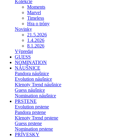
Kolekcie
Moments
Marvel
Timeless
Hra o tróny
Novinky
21.5.2026
1.4.2026
8.1.2026
Výpredaj
GUESS
NOMINATION
NÁUŠNICE
Pandora náušnice
Evolution náušnice
Klenoty Trend náušnice
Guess náušnice
Nomination náušnice
PRSTENE
Evolution prstene
Pandora prstene
Klenoty Trend prstene
Guess prstene
Nomination prstene
PRÍVESKY