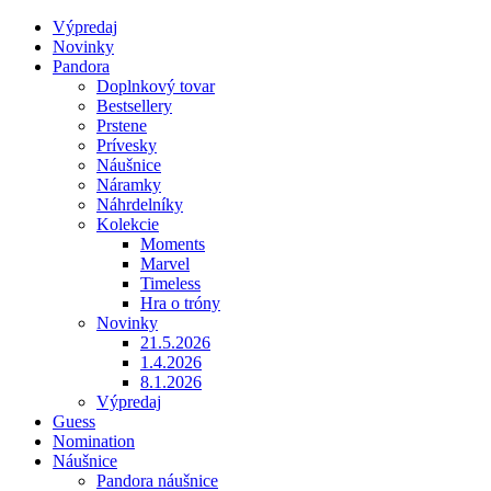
Výpredaj
Novinky
Pandora
Doplnkový tovar
Bestsellery
Prstene
Prívesky
Náušnice
Náramky
Náhrdelníky
Kolekcie
Moments
Marvel
Timeless
Hra o tróny
Novinky
21.5.2026
1.4.2026
8.1.2026
Výpredaj
Guess
Nomination
Náušnice
Pandora náušnice