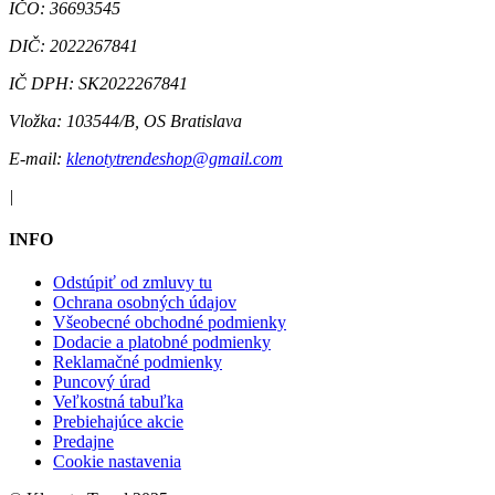
IČO:
36693545
DIČ:
2022267841
IČ DPH:
SK2022267841
Vložka:
103544/B, OS Bratislava
E-mail:
klenotytrendeshop@gmail.com
|
INFO
Odstúpiť od zmluvy tu
Ochrana osobných údajov
Všeobecné obchodné podmienky
Dodacie a platobné podmienky
Reklamačné podmienky
Puncový úrad
Veľkostná tabuľka
Prebiehajúce akcie
Predajne
Cookie nastavenia