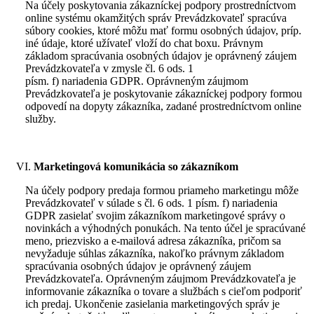
Na účely poskytovania zákazníckej podpory prostredníctvom
online systému okamžitých správ Prevádzkovateľ spracúva
súbory cookies, ktoré môžu mať formu osobných údajov, príp.
iné údaje, ktoré užívateľ vloží do chat boxu. Právnym
základom spracúvania osobných údajov je oprávnený záujem
Prevádzkovateľa v zmysle čl. 6 ods. 1
písm. f) nariadenia GDPR. Oprávneným záujmom
Prevádzkovateľa je poskytovanie zákazníckej podpory formou
odpovedí na dopyty zákazníka, zadané prostredníctvom online
služby.
Marketingová komunikácia so zákazníkom
Na účely podpory predaja formou priameho marketingu môže
Prevádzkovateľ v súlade s čl. 6 ods. 1 písm. f) nariadenia
GDPR zasielať svojim zákazníkom marketingové správy o
novinkách a výhodných ponukách. Na tento účel je spracúvané
meno, priezvisko a e-mailová adresa zákazníka, pričom sa
nevyžaduje súhlas zákazníka, nakoľko právnym základom
spracúvania osobných údajov je oprávnený záujem
Prevádzkovateľa. Oprávneným záujmom Prevádzkovateľa je
informovanie zákazníka o tovare a službách s cieľom podporiť
ich predaj. Ukončenie zasielania marketingových správ je