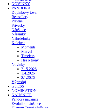
NOVINKY
PANDORA
Doplnkový tovar
Bestsellery
Prstene
Prívesky
Náušnice
Náramky
Náhrdelníky
Kolekcie
Moments
Marvel
Timeless
Hra o tróny
Novinky
21.5.2026
1.4.2026
8.1.2026
Výpredaj
GUESS
NOMINATION
NÁUŠNICE
Pandora náušnice
Evolution náušnice
Klenoty Trend náušnice