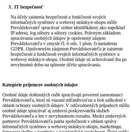
IT bezpečnosť
Na účely zaistenia bezpečnosti a funkčnosti svojich
informačných systémov a webovej stránky/e‑shopu môže
Prevádzkovateľ spracúvať online identifikátory ako napríklad
IP adresu, log súbory a súbory cookies. Právnym základom
spracúvania osobných údajov je oprávnený záujem
Prevádzkovateľa v zmysle čl. 6 ods. 1 písm. f) nariadenia
GDPR. Oprávneným záujmom Prevádzkovateľa je zaistenie
bezpečnosti a funkčnosti svojich informačných systémov a
webovej stránky/e-shopu. Osobné údaje sú uchovávané iba po
nevyhnutnú dobu na splnenie účelu spracúvania.
Kategórie príjemcov osobných údajov
Osobné údaje dotknutých osôb spracúvajú poverení zamestnanci
Prevádzkovateľa, ktorí sú viazaní mlčanlivosťou a boli zaškolení v
oblasti ochrany osobných údajov. V odôvodnených prípadoch môžu
osobné údaje spracúvať aj zmluvní poskytovatelia služieb
Prevádzkovateľa a len v nevyhnutnom rozsahu. Medzi zmluvných
partnerov Prevádzkovateľa patria spoločnosti v oblasti správy
informačných systémov a webovej stránky/e-shopu, marketingu,
četovacej služby a kuriérske a zasielateľské spoločnosti. Ďalej môžu