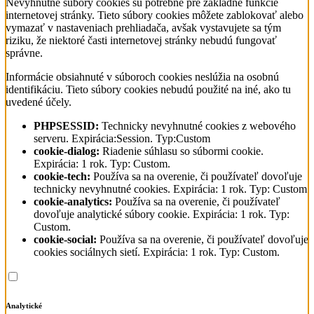
Nevyhnutné súbory cookies sú potrebné pre základné funkcie
internetovej stránky. Tieto súbory cookies môžete zablokovať alebo
vymazať v nastaveniach prehliadača, avšak vystavujete sa tým
riziku, že niektoré časti internetovej stránky nebudú fungovať
správne.
Informácie obsiahnuté v súboroch cookies neslúžia na osobnú
identifikáciu. Tieto súbory cookies nebudú použité na iné, ako tu
uvedené účely.
PHPSESSID:
Technicky nevyhnutné cookies z webového
serveru. Expirácia:Session. Typ:Custom
cookie-dialog:
Riadenie súhlasu so súbormi cookie.
Expirácia: 1 rok. Typ: Custom.
cookie-tech:
Používa sa na overenie, či používateľ dovoľuje
technicky nevyhnutné cookies. Expirácia: 1 rok. Typ: Custom
cookie-analytics:
Používa sa na overenie, či používateľ
dovoľuje analytické súbory cookie. Expirácia: 1 rok. Typ:
Custom.
cookie-social:
Používa sa na overenie, či používateľ dovoľuje
cookies sociálnych sietí. Expirácia: 1 rok. Typ: Custom.
Analytické