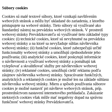
Súbory cookies
Cookies sú malé textové súbory, ktoré vznikajú navštívením
webových stránok a môžu byť ukladané do zariadenia, z ktorého
pristupujete na webové stránky. Tieto súbory sú využívané ako
štandardný nástroj na prevádzku webových stránok. V prostredí
webovej stránky Prevádzkovateľa sú využívané tieto základné typy
cookies: (i) technické cookies, ktoré sú nevyhnutné na prevádzku
webovej stránky a na ktoré sa nevyžaduje súhlas návštevníka
webovej stránky; (ii) funkčné cookies, ktoré zabezpečujú určité
funkcionality webovej stránky a umožňujú zjednodušenie jeho
používania; (iii) analytické cookies, ktoré poskytujú informácie
o návštevnosti a využívaní webovej stránky a pomáhajú tak
vylepšovať a skvalitňovať služby pre návštevníkov webovej
stránky; (iv) reklamné cookies, umožňujú cieliť reklamu podľa
záujmov návštevníka webovej stránky. Spracúvanie funkčných,
analytických a reklamných cookies je možné len na základe súhlasu
návštevníka webovej stránky. Mieru a spôsob používania súborov
cookies je možné nastaviť pri návšteve webových stránok, príp.
prostredníctvom nastavení internetového prehliadača. Zakázanie
niektorých cookies však môže mať negatívny dopad na správnu
funkčnosť webovej stránky Prevádzkovateľa.