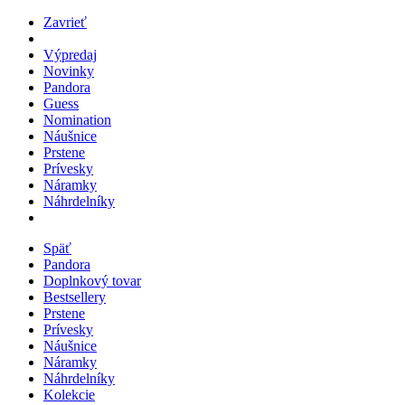
Zavrieť
Výpredaj
Novinky
Pandora
Guess
Nomination
Náušnice
Prstene
Prívesky
Náramky
Náhrdelníky
Späť
Pandora
Doplnkový tovar
Bestsellery
Prstene
Prívesky
Náušnice
Náramky
Náhrdelníky
Kolekcie