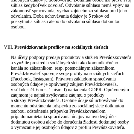
súhlas kedykoľvek odvolať. Odvolanie súhlasu nemá vplyv na
zákonnosť spracúvania, vychádzajúceho zo súhlasu pred jeho
odvolaním. Doba uchovávania údajov je 5 rokov od
poskytnutia súhlasu alebo do odvolania súhlasu dotknutou
osobou.
Prevádzkovanie
profilov na sociálnych sieťach
Na účely
podpory predaja produktov a služieb Prevádzkovateľa
a využitie prostredia sociálnych sietí ako komunikačného
kanála so zákazníkom, resp. potenciálnym zákazníkom,
Prevádzkovateľ spravuje svoje profily na sociálnych sieťach
(Facebook, Instagram). Právnym základom spracúvania
osobných údajov je oprávnený záujem Prevádzkovateľa,
v súlade s čl. 6 ods. 1 písm. f) nariadenia GDPR. Oprávneným
záujmom je najmä zvyšovanie záujmu o produkty
a služby Prevádzkovateľa. Osobné údaje sú uchovávané do
momentu odstránenia príspevku zo sociálnej siete dotknutou
osobou, odstránenia príspevku Prevádzkovateľom,
príp. do namietania spracúvania údajov na uvedený účel
dotknutou osobou alebo do doručenia žiadosti dotknutej osoby
o vymazanie jej osobných údajov z profilu Prevádzkovateľa.