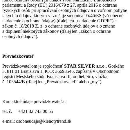
parlamentu a Rady (EÚ) 2016/679 z 27. apríla 2016 o ochrane
fyzických osôb pri spracúvaní osobných údajov a o voľnom pohybe
takýchto údajov, ktorým sa zrušuje smernica 95/46/ES (všeobecné
nariadenie o ochrane údajov) (ďalej len „nariadenie GDPR“) a
zákon č. 18/2018 Z. z. o ochrane osobných údajov a o zmene
a doplnení niektorých zákonov (ďalej len „zákon o ochrane
osobných údajov“).
Prevádzkovateľ
Prevádzkovateľom je spoločnosť
STAR SILVER s.r.o.
, Gorkého
3, 811 01 Bratislava 1, IČO: 36693545, zapísaná v Obchodnom
registri Mestského súdu Bratislava III, oddiel: Sro, vložka
č. 103544/B (ďalej len „Prevádzkovateľ“ alebo „my“).
Kontaktné údaje prevádzkovateľa:
tel. č. +421 32 743 00 55
e-mail: osobneudaje@klenotytrend.sk