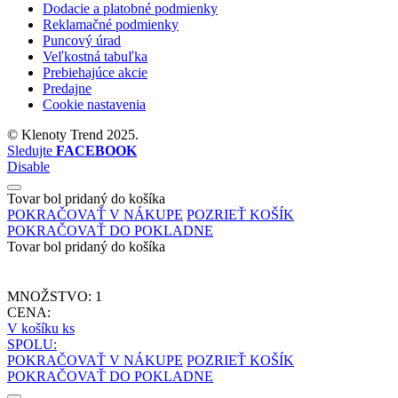
Dodacie a platobné podmienky
Reklamačné podmienky
Puncový úrad
Veľkostná tabuľka
Prebiehajúce akcie
Predajne
Cookie nastavenia
©
Klenoty Trend
2025.
Sledujte
FACEBOOK
Disable
Tovar bol pridaný do košíka
POKRAČOVAŤ V NÁKUPE
POZRIEŤ KOŠÍK
POKRAČOVAŤ DO POKLADNE
Tovar bol pridaný do košíka
MNOŽSTVO:
1
CENA:
V košíku
ks
SPOLU:
POKRAČOVAŤ V NÁKUPE
POZRIEŤ KOŠÍK
POKRAČOVAŤ DO POKLADNE