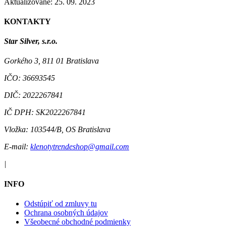
Aktualizované: 25. 09. 2023
KONTAKTY
Star Silver, s.r.o.
Gorkého 3, 811 01 Bratislava
IČO:
36693545
DIČ:
2022267841
IČ DPH:
SK2022267841
Vložka:
103544/B, OS Bratislava
E-mail:
klenotytrendeshop@gmail.com
|
INFO
Odstúpiť od zmluvy tu
Ochrana osobných údajov
Všeobecné obchodné podmienky