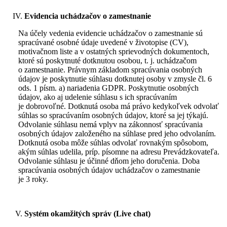
Evidencia uchádzačov o zamestnanie
Na účely vedenia evidencie uchádzačov o zamestnanie sú
spracúvané osobné údaje uvedené v životopise (CV),
motivačnom liste a v ostatných sprievodných dokumentoch,
ktoré sú poskytnuté dotknutou osobou, t. j. uchádzačom
o zamestnanie. Právnym základom spracúvania osobných
údajov je poskytnutie súhlasu dotknutej osoby v zmysle čl. 6
ods. 1 písm. a) nariadenia GDPR. Poskytnutie osobných
údajov, ako aj udelenie súhlasu s ich spracúvaním
je dobrovoľné. Dotknutá osoba má právo kedykoľvek odvolať
súhlas so spracúvaním osobných údajov, ktoré sa jej týkajú.
Odvolanie súhlasu nemá vplyv na zákonnosť spracúvania
osobných údajov založeného na súhlase pred jeho odvolaním.
Dotknutá osoba môže súhlas odvolať rovnakým spôsobom,
akým súhlas udelila, príp. písomne na adresu Prevádzkovateľa.
Odvolanie súhlasu je účinné dňom jeho doručenia. Doba
spracúvania osobných údajov uchádzačov o zamestnanie
je 3 roky.
Systém okamžitých správ (Live chat)