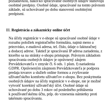
požiadavkou, nakoľko spracúvanie osobných údajov stanovujú
osobitné predpisy. Osobné údaje, spracúvané na tomto právnom
základe, sú uchovávané po dobu stanovenú osobitnými
predpismi.
Registrácia a zákaznícky online účet
Na účely registrácie v e-shope sú spracúvané osobné údaje v
rozsahu položiek registračného formulára, najmä meno a
priezvisko, e-mailová adresa, tel. číslo, údaje o fakturačnej
a dodacej adrese. Taktiež je spracúvaná IP adresa zariadenia, z
ktorého sa na stránky e-shopu pristupuje. Právnym základom
spracúvania osobných údajov je oprávnený záujem
Prevádzkovateľa v zmysle čl. 6 ods. 1 písm. f) nariadenia
GDPR. Oprávneným záujmom Prevádzkovateľa je podpora
predaja tovarov a služieb online formou a zvyšovanie
užívateľského komfortu užívateľov e-shopu. Bez poskytnutia
osobných údajov na účely registrácie v e-shope, nie je možné
vytvoriť korektný užívateľský účet. Osobné údaje sú
uchovávané po dobu 3 rokov od posledného prihlásenia
k používateľskému účtu, príp. do vznesenia námietky proti
takémuto spracúvaniu.