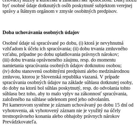
byť osobné údaje dotknutých osôb poskytnuté subjektom verejnej
správy a štátnym orgánom v zmysle osobitných predpisov.
Doba uchovávania osobných údajov
Osobné údaje sú spracúvané po dobu, (i) ktorá je nevyhnutná
vzhľadom k účelu ich spracúvania; (ii) dobu trvania zmluvného
vzťahu, prípadne po dobu uplatňovania právnych nárokov;
(iii) dobu trvania oprávneného záujmu, resp. do momentu
namietania spracúvania osobných údajov dotknutou osobou;
(iv) dobu stanovenú osobitnými predpismi alebo medzinárodnou
zmluvou, ktorou je Slovenská republika viazaná. V prípade
spracúvania osobných údajov na základe súhlasu dotknutej osoby,
do doby na ktorú bol súhlas poskytnutý, resp. do odvolania tohto
súhlasu bez toho, aby to malo vplyv na zákonnosť spracúvania,
založeného na súhlase udelenom pred jeho odvolaním.
Pri kamerovom systéme je záznam uchovávaný po dobu 15 dní od
vyhotovenia, ak vyhotovený záznam nie je využitý na účely
trestnoprávneho konania alebo obhajoby právnych nárokov
Prevádzkovateľa.