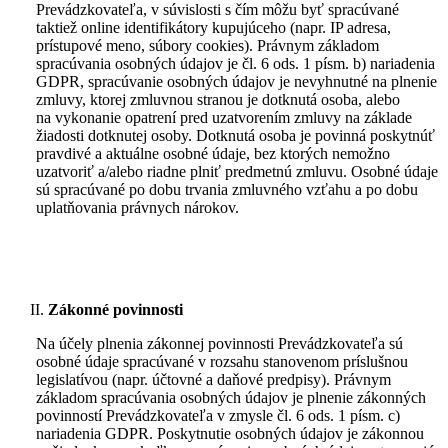
Prevádzkovateľa, v súvislosti s čím môžu byť spracúvané
taktiež online identifikátory kupujúceho (napr. IP adresa,
prístupové meno, súbory cookies). Právnym základom
spracúvania osobných údajov je čl. 6 ods. 1 písm. b) nariadenia
GDPR, spracúvanie osobných údajov je nevyhnutné na plnenie
zmluvy, ktorej zmluvnou stranou je dotknutá osoba, alebo
na vykonanie opatrení pred uzatvorením zmluvy na základe
žiadosti dotknutej osoby. Dotknutá osoba je povinná poskytnúť
pravdivé a aktuálne osobné údaje, bez ktorých nemožno
uzatvoriť a/alebo riadne plniť predmetnú zmluvu. Osobné údaje
sú spracúvané po dobu trvania zmluvného vzťahu a po dobu
uplatňovania právnych nárokov.
Zákonné povinnosti
Na účely plnenia zákonnej povinnosti Prevádzkovateľa sú
osobné údaje spracúvané v rozsahu stanovenom príslušnou
legislatívou (napr. účtovné a daňové predpisy). Právnym
základom spracúvania osobných údajov je plnenie zákonných
povinností Prevádzkovateľa v zmysle čl. 6 ods. 1 písm. c)
nariadenia GDPR. Poskytnutie osobných údajov je zákonnou