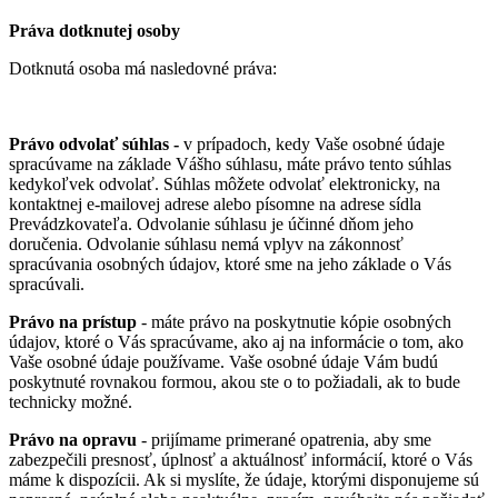
Práva dotknutej osoby
Dotknutá osoba má nasledovné práva:
Právo o
dvolať súhlas -
v prípadoch, kedy Vaše osobné údaje
spracúvame na základe Vášho súhlasu, máte právo tento súhlas
kedykoľvek odvolať. Súhlas môžete odvolať elektronicky, na
kontaktnej e‑mailovej adrese alebo písomne na adrese sídla
Prevádzkovateľa. Odvolanie súhlasu je účinné dňom jeho
doručenia. Odvolanie súhlasu nemá vplyv na zákonnosť
spracúvania osobných údajov, ktoré sme na jeho základe o Vás
spracúvali.
Právo na prístup
- máte právo na poskytnutie kópie osobných
údajov, ktoré o Vás spracúvame, ako aj na informácie o tom, ako
Vaše osobné údaje používame. Vaše osobné údaje Vám budú
poskytnuté rovnakou formou, akou ste o to požiadali, ak to bude
technicky možné.
Právo na opravu
- prijímame primerané opatrenia, aby sme
zabezpečili presnosť, úplnosť a aktuálnosť informácií, ktoré o Vás
máme k dispozícii. Ak si myslíte, že údaje, ktorými disponujeme sú