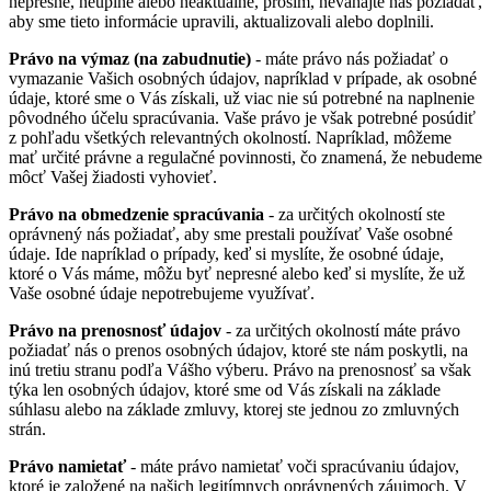
nepresné, neúplné alebo neaktuálne, prosím, neváhajte nás požiadať,
aby sme tieto informácie upravili, aktualizovali alebo doplnili.
Právo na výmaz (na zabudnutie)
- máte právo nás požiadať o
vymazanie Vašich osobných údajov, napríklad v prípade, ak osobné
údaje, ktoré sme o Vás získali, už viac nie sú potrebné na naplnenie
pôvodného účelu spracúvania. Vaše právo je však potrebné posúdiť
z pohľadu všetkých relevantných okolností. Napríklad, môžeme
mať určité právne a regulačné povinnosti, čo znamená, že nebudeme
môcť Vašej žiadosti vyhovieť.
Právo na obmedzenie spracúvania
- za určitých okolností ste
oprávnený nás požiadať, aby sme prestali používať Vaše osobné
údaje. Ide napríklad o prípady, keď si myslíte, že osobné údaje,
ktoré o Vás máme, môžu byť nepresné alebo keď si myslíte, že už
Vaše osobné údaje nepotrebujeme využívať.
Právo na prenosnosť údajov
- za určitých okolností máte právo
požiadať nás o prenos osobných údajov, ktoré ste nám poskytli, na
inú tretiu stranu podľa Vášho výberu. Právo na prenosnosť sa však
týka len osobných údajov, ktoré sme od Vás získali na základe
súhlasu alebo na základe zmluvy, ktorej ste jednou zo zmluvných
strán.
Právo namietať
- máte právo namietať voči spracúvaniu údajov,
ktoré je založené na našich legitímnych oprávnených záujmoch. V