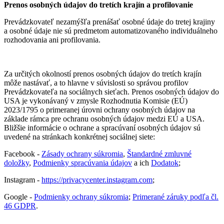
Prenos osobných údajov do tretích krajín a profilovanie
Prevádzkovateľ nezamýšľa prenášať osobné údaje do tretej krajiny
a osobné údaje nie sú predmetom automatizovaného individuálneho
rozhodovania ani profilovania.
Za určitých okolností prenos osobných údajov do tretích krajín
môže nastávať, a to hlavne v súvislosti so správou profilov
Prevádzkovateľa na sociálnych sieťach. Prenos osobných údajov do
USA je vykonávaný v zmysle Rozhodnutia Komisie (EÚ)
2023/1795 o primeranej úrovni ochrany osobných údajov na
základe rámca pre ochranu osobných údajov medzi EÚ a USA.
Bližšie informácie o ochrane a spracúvaní osobných údajov sú
uvedené na stránkach konkrétnej sociálnej siete:
Facebook -
Zásady ochrany súkromia
,
Štandardné zmluvné
doložky
,
Podmienky spracúvania údajov
a ich
Dodatok
;
Instagram -
https://privacycenter.instagram.com
;
Google -
Podmienky ochrany súkromia
;
Primerané záruky podľa čl.
46 GDPR
.