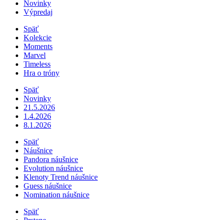
Novinky
Výpredaj
Späť
Kolekcie
Moments
Marvel
Timeless
Hra o tróny
Späť
Novinky
21.5.2026
1.4.2026
8.1.2026
Späť
Náušnice
Pandora náušnice
Evolution náušnice
Klenoty Trend náušnice
Guess náušnice
Nomination náušnice
Späť