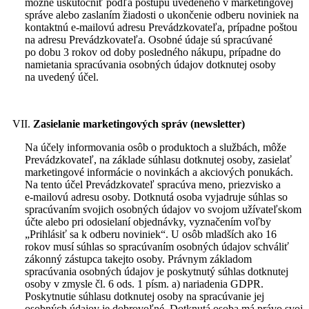
možné uskutočniť podľa postupu uvedeného v marketingovej
správe alebo zaslaním žiadosti o ukončenie odberu noviniek na
kontaktnú e‑mailovú adresu Prevádzkovateľa, prípadne poštou
na adresu Prevádzkovateľa. Osobné údaje sú spracúvané
po dobu 3 rokov od doby posledného nákupu, prípadne do
namietania spracúvania osobných údajov dotknutej osoby
na uvedený účel.
Zasielanie marketingových správ (newsletter)
Na účely informovania osôb o produktoch a službách, môže
Prevádzkovateľ, na základe súhlasu dotknutej osoby, zasielať
marketingové informácie o novinkách a akciových ponukách.
Na tento účel Prevádzkovateľ spracúva meno, priezvisko a
e‑mailovú adresu osoby. Dotknutá osoba vyjadruje súhlas so
spracúvaním svojich osobných údajov vo svojom užívateľskom
účte alebo pri odosielaní objednávky, vyznačením voľby
„Prihlásiť sa k odberu noviniek“. U osôb mladších ako 16
rokov musí súhlas so spracúvaním osobných údajov schváliť
zákonný zástupca takejto osoby. Právnym základom
spracúvania osobných údajov je poskytnutý súhlas dotknutej
osoby v zmysle čl. 6 ods. 1 písm. a) nariadenia GDPR.
Poskytnutie súhlasu dotknutej osoby na spracúvanie jej
osobných údajov je dobrovoľné. Dotknutá osoba má právo svoj