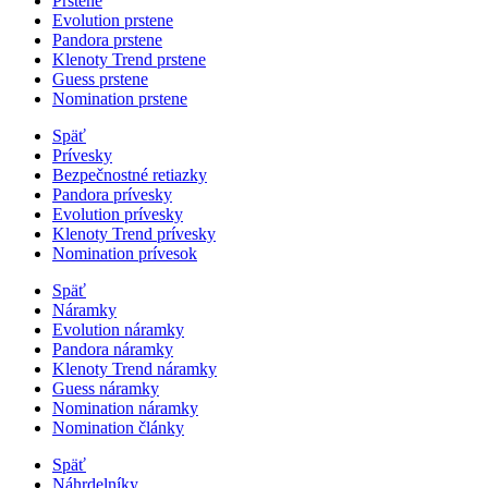
Prstene
Evolution prstene
Pandora prstene
Klenoty Trend prstene
Guess prstene
Nomination prstene
Späť
Prívesky
Bezpečnostné retiazky
Pandora prívesky
Evolution prívesky
Klenoty Trend prívesky
Nomination prívesok
Späť
Náramky
Evolution náramky
Pandora náramky
Klenoty Trend náramky
Guess náramky
Nomination náramky
Nomination články
Späť
Náhrdelníky