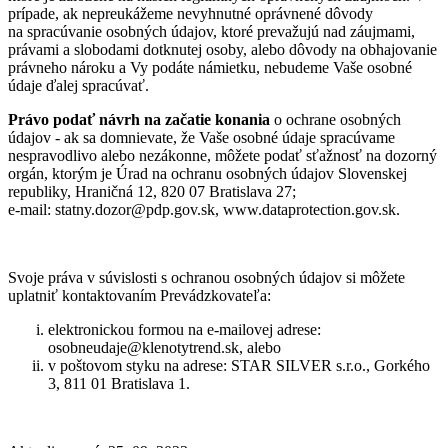
prípade, ak nepreukážeme nevyhnutné oprávnené dôvody
na spracúvanie osobných údajov, ktoré prevažujú nad záujmami,
právami a slobodami dotknutej osoby, alebo dôvody na obhajovanie
právneho nároku a Vy podáte námietku, nebudeme Vaše osobné
údaje ďalej spracúvať.
Právo podať návrh na začatie konania
o ochrane osobných
údajov - ak sa domnievate, že Vaše osobné údaje spracúvame
nespravodlivo alebo nezákonne, môžete podať sťažnosť na dozorný
orgán, ktorým je Úrad na ochranu osobných údajov Slovenskej
republiky, Hraničná 12, 820 07 Bratislava 27;
e‑mail: statny.dozor@pdp.gov.sk, www.dataprotection.gov.sk.
Svoje práva v súvislosti s ochranou osobných údajov si môžete
uplatniť kontaktovaním Prevádzkovateľa:
elektronickou formou na e‑mailovej adrese:
osobneudaje@klenotytrend.sk, alebo
v poštovom styku na adrese: STAR SILVER s.r.o., Gorkého
3, 811 01 Bratislava 1.