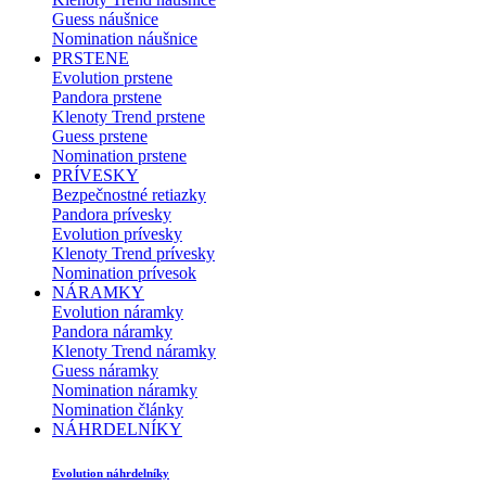
Guess náušnice
Nomination náušnice
PRSTENE
Evolution prstene
Pandora prstene
Klenoty Trend prstene
Guess prstene
Nomination prstene
PRÍVESKY
Bezpečnostné retiazky
Pandora prívesky
Evolution prívesky
Klenoty Trend prívesky
Nomination prívesok
NÁRAMKY
Evolution náramky
Pandora náramky
Klenoty Trend náramky
Guess náramky
Nomination náramky
Nomination články
NÁHRDELNÍKY
Evolution náhrdelníky