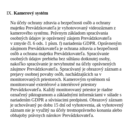
Kamerový systém
Na účely ochrany zdravia a bezpečnosti osôb a ochrany
majetku Prevádzkovateľa je vyhotovovaný videozáznam z
kamerového systému. Právnym základom spracúvania
osobných údajov je oprávnený záujem Prevádzkovateľa
v zmysle čl. 6 ods. 1 písm. f) nariadenia GDPR. Oprávneným
záujmom Prevádzkovateľa je ochrana zdravia a bezpečnosti
osôb a ochrana majetku Prevádzkovateľa. Spracúvanie
osobných údajov prebieha bez súhlasu dotknutej osoby,
nakoľko spracúvanie je nevyhnutné na účely oprávnených
záujmov Prevádzkovateľa. Spracúvaný je obrazový záznam a
prejavy osobnej povahy osôb, nachádzajúcich sa v
monitorovaných priestoroch. Kamerovým systémom sú
monitorované exteriérové a interiérové priestory
Prevádzkovateľa. Každý monitorovaný priestor je riadne
označený piktogramom a základnými informáciami v súlade s
nariadením GDPR a súvisiacimi predpismi. Obrazový záznam
je uchovávaný po dobu 15 dní od vyhotovenia, ak vyhotovený
záznam nie je využitý na účely trestnoprávneho konania alebo
obhajoby právnych nárokov Prevádzkovateľa.