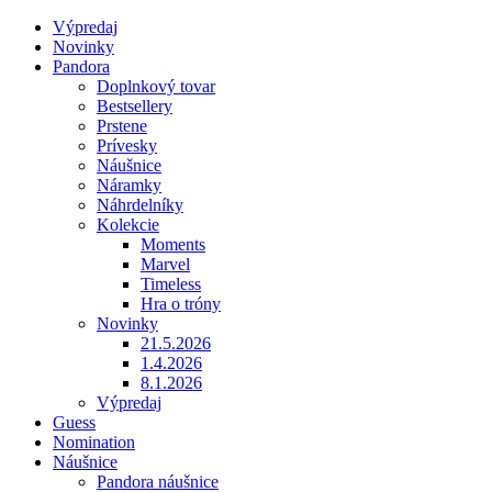
Výpredaj
Novinky
Pandora
Doplnkový tovar
Bestsellery
Prstene
Prívesky
Náušnice
Náramky
Náhrdelníky
Kolekcie
Moments
Marvel
Timeless
Hra o tróny
Novinky
21.5.2026
1.4.2026
8.1.2026
Výpredaj
Guess
Nomination
Náušnice
Pandora náušnice