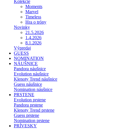
Kolekcie
Moments
Marvel
Timeless
Hra o tróny
Novinky
21.5.2026
1.4.2026
8.1.2026
Výpredaj
GUESS
NOMINATION
NÁUŠNICE
Pandora náušnice
Evolution náušnice
Klenoty Trend náušnice
Guess náušnice
Nomination náušnice
PRSTENE
Evolution prstene
Pandora prstene
Klenoty Trend prstene
Guess prstene
Nomination prstene
PRÍVESKY