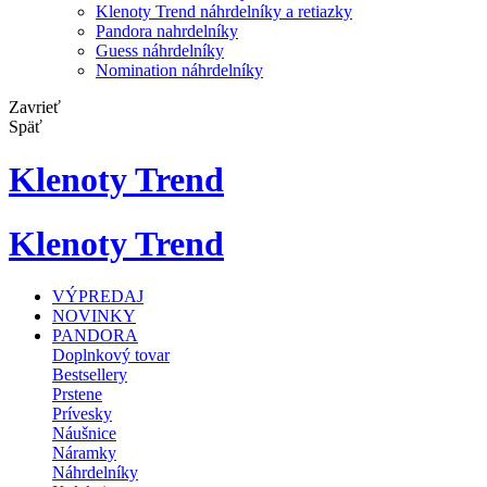
Klenoty Trend náhrdelníky a retiazky
Pandora nahrdelníky
Guess náhrdelníky
Nomination náhrdelníky
Zavrieť
Späť
Klenoty Trend
Klenoty Trend
VÝPREDAJ
NOVINKY
PANDORA
Doplnkový tovar
Bestsellery
Prstene
Prívesky
Náušnice
Náramky
Náhrdelníky