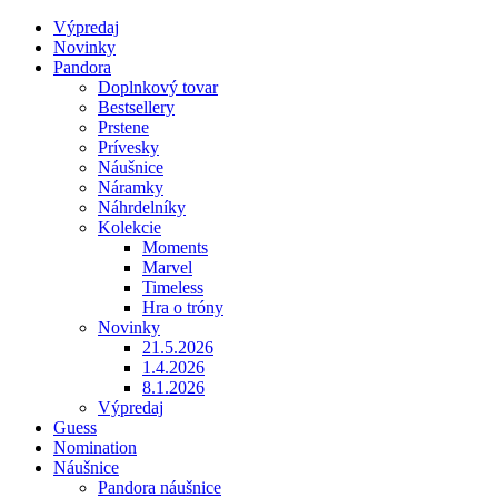
Výpredaj
Novinky
Pandora
Doplnkový tovar
Bestsellery
Prstene
Prívesky
Náušnice
Náramky
Náhrdelníky
Kolekcie
Moments
Marvel
Timeless
Hra o tróny
Novinky
21.5.2026
1.4.2026
8.1.2026
Výpredaj
Guess
Nomination
Náušnice
Pandora náušnice