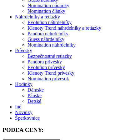
Nomination náramky
Nomination články
Náhrdelníky a retiazky
Evolution náhrdelníky
Klenoty Trend náhrdelníky a retiazky
Pandora nahrdelníky
Guess náhrdelníky
Nomination náhrdelníky
Prívesky
Bezpečnostné retiazky
Pandora prívesky
Evolution prívesky
Klenoty Trend prívesky
Nomination prívesok
Hodinky
Dámske
Pánske
Detské
Iné
Novinky
Šperkovnice
PODĽA CENY: