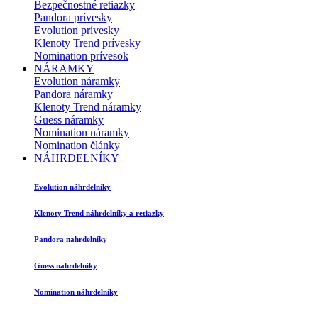
Bezpečnostné retiazky
Pandora prívesky
Evolution prívesky
Klenoty Trend prívesky
Nomination prívesok
NÁRAMKY
Evolution náramky
Pandora náramky
Klenoty Trend náramky
Guess náramky
Nomination náramky
Nomination články
NÁHRDELNÍKY
Evolution náhrdelníky
Klenoty Trend náhrdelníky a retiazky
Pandora nahrdelníky
Guess náhrdelníky
Nomination náhrdelníky