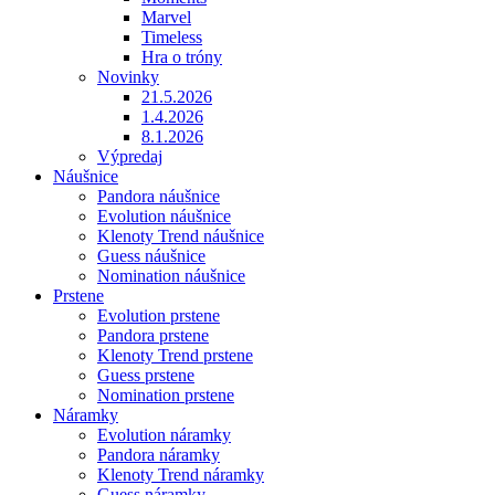
Marvel
Timeless
Hra o tróny
Novinky
21.5.2026
1.4.2026
8.1.2026
Výpredaj
Náušnice
Pandora náušnice
Evolution náušnice
Klenoty Trend náušnice
Guess náušnice
Nomination náušnice
Prstene
Evolution prstene
Pandora prstene
Klenoty Trend prstene
Guess prstene
Nomination prstene
Náramky
Evolution náramky
Pandora náramky
Klenoty Trend náramky
Guess náramky