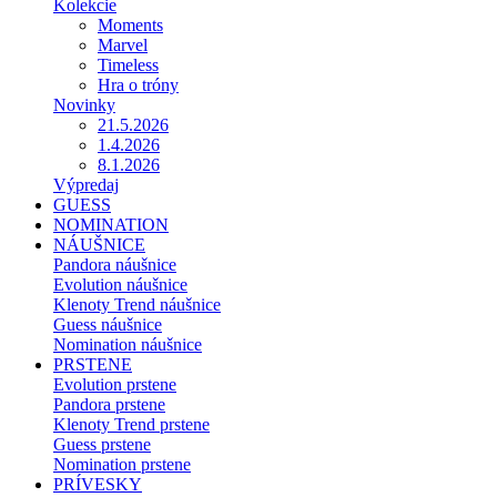
Kolekcie
Moments
Marvel
Timeless
Hra o tróny
Novinky
21.5.2026
1.4.2026
8.1.2026
Výpredaj
GUESS
NOMINATION
NÁUŠNICE
Pandora náušnice
Evolution náušnice
Klenoty Trend náušnice
Guess náušnice
Nomination náušnice
PRSTENE
Evolution prstene
Pandora prstene
Klenoty Trend prstene
Guess prstene
Nomination prstene
PRÍVESKY