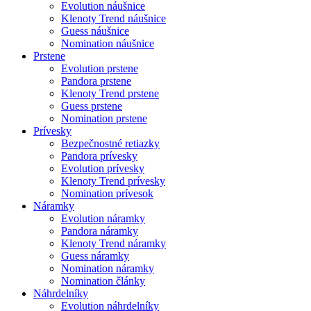
Evolution náušnice
Klenoty Trend náušnice
Guess náušnice
Nomination náušnice
Prstene
Evolution prstene
Pandora prstene
Klenoty Trend prstene
Guess prstene
Nomination prstene
Prívesky
Bezpečnostné retiazky
Pandora prívesky
Evolution prívesky
Klenoty Trend prívesky
Nomination prívesok
Náramky
Evolution náramky
Pandora náramky
Klenoty Trend náramky
Guess náramky
Nomination náramky
Nomination články
Náhrdelníky
Evolution náhrdelníky