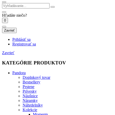
Hľadáte niečo?
0
Zavrieť
Prihlásiť sa
Registrovať sa
Zavrieť
KATEGÓRIE PRODUKTOV
Pandora
Doplnkový tovar
Bestsellery
Prstene
Prívesky
Náušnice
Náramky
Náhrdelníky
Kolekcie
Moments