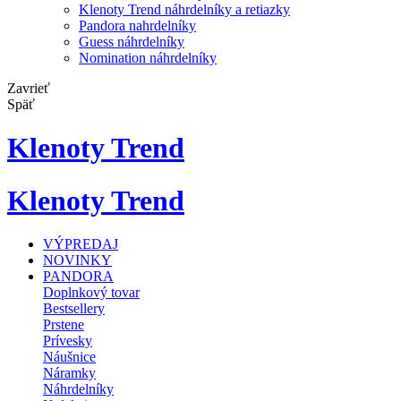
Klenoty Trend náhrdelníky a retiazky
Pandora nahrdelníky
Guess náhrdelníky
Nomination náhrdelníky
Zavrieť
Späť
Klenoty Trend
Klenoty Trend
VÝPREDAJ
NOVINKY
PANDORA
Doplnkový tovar
Bestsellery
Prstene
Prívesky
Náušnice
Náramky
Náhrdelníky