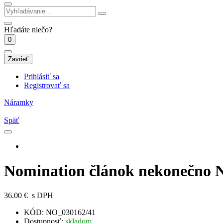
Hľadáte niečo?
0
Zavrieť
Prihlásiť sa
Registrovať sa
Náramky
Späť
Nomination článok nekonečno 
36.00 €
s DPH
KÓD:
NO_030162/41
Dostupnosť:
skladom