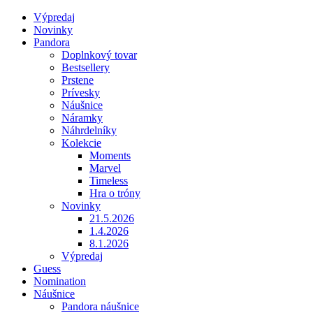
Výpredaj
Novinky
Pandora
Doplnkový tovar
Bestsellery
Prstene
Prívesky
Náušnice
Náramky
Náhrdelníky
Kolekcie
Moments
Marvel
Timeless
Hra o tróny
Novinky
21.5.2026
1.4.2026
8.1.2026
Výpredaj
Guess
Nomination
Náušnice
Pandora náušnice