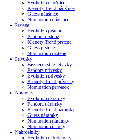
Evolution náušnice
Klenoty Trend náušnice
Guess náušnice
Nomination náušnice
Prstene
Evolution prstene
Pandora prstene
Klenoty Trend prstene
Guess prstene
Nomination prstene
Prívesky
Bezpečnostné retiazky
Pandora prívesky
Evolution prívesky
Klenoty Trend prívesky
Nomination prívesok
Náramky
Evolution náramky
Pandora náramky
Klenoty Trend náramky
Guess náramky
Nomination náramky
Nomination články
Náhrdelníky
Evolution náhrdelníky