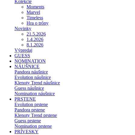
Kolekcie
Moments
Marvel
Timeless
Hra o tróny
Novinky
21.5.2026
1.4.2026
8.1.2026
Výpredaj
GUESS
NOMINATION
NÁUŠNICE
Pandora náušnice
Evolution náušnice
Klenoty Trend náušnice
Guess náušnice
Nomination náušnice
PRSTENE
Evolution prstene
Pandora prstene
Klenoty Trend prstene
Guess prstene
Nomination prstene
PRÍVESKY