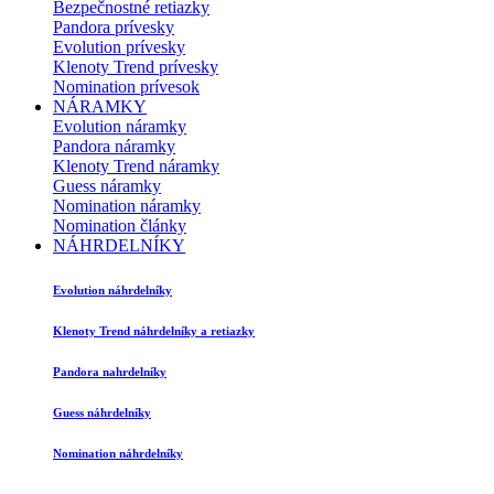
Bezpečnostné retiazky
Pandora prívesky
Evolution prívesky
Klenoty Trend prívesky
Nomination prívesok
NÁRAMKY
Evolution náramky
Pandora náramky
Klenoty Trend náramky
Guess náramky
Nomination náramky
Nomination články
NÁHRDELNÍKY
Evolution náhrdelníky
Klenoty Trend náhrdelníky a retiazky
Pandora nahrdelníky
Guess náhrdelníky
Nomination náhrdelníky