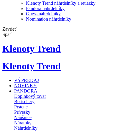
Klenoty Trend náhrdelníky a retiazky
Pandora nahrdelníky
Guess náhrdelníky
Nomination náhrdelníky
Zavrieť
Späť
Klenoty Trend
Klenoty Trend
VÝPREDAJ
NOVINKY
PANDORA
Doplnkový tovar
Bestsellery
Prstene
Prívesky
Náušnice
Náramky
Náhrdelníky