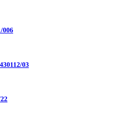
/006
430112/03
/22