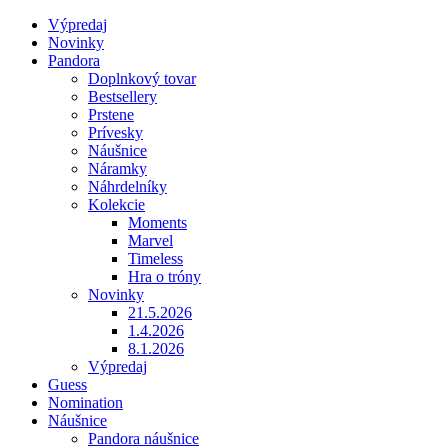
Výpredaj
Novinky
Pandora
Doplnkový tovar
Bestsellery
Prstene
Prívesky
Náušnice
Náramky
Náhrdelníky
Kolekcie
Moments
Marvel
Timeless
Hra o tróny
Novinky
21.5.2026
1.4.2026
8.1.2026
Výpredaj
Guess
Nomination
Náušnice
Pandora náušnice