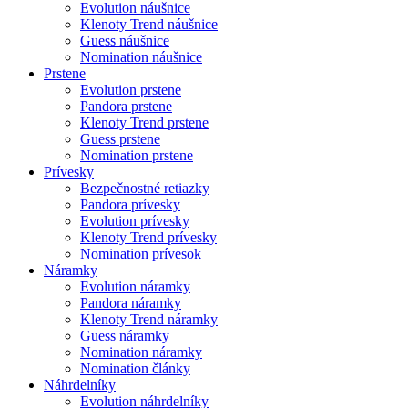
Evolution náušnice
Klenoty Trend náušnice
Guess náušnice
Nomination náušnice
Prstene
Evolution prstene
Pandora prstene
Klenoty Trend prstene
Guess prstene
Nomination prstene
Prívesky
Bezpečnostné retiazky
Pandora prívesky
Evolution prívesky
Klenoty Trend prívesky
Nomination prívesok
Náramky
Evolution náramky
Pandora náramky
Klenoty Trend náramky
Guess náramky
Nomination náramky
Nomination články
Náhrdelníky
Evolution náhrdelníky