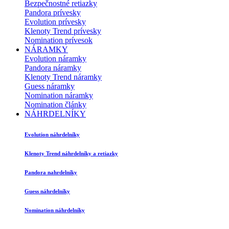
Bezpečnostné retiazky
Pandora prívesky
Evolution prívesky
Klenoty Trend prívesky
Nomination prívesok
NÁRAMKY
Evolution náramky
Pandora náramky
Klenoty Trend náramky
Guess náramky
Nomination náramky
Nomination články
NÁHRDELNÍKY
Evolution náhrdelníky
Klenoty Trend náhrdelníky a retiazky
Pandora nahrdelníky
Guess náhrdelníky
Nomination náhrdelníky