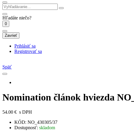
Hľadáte niečo?
0
Zavrieť
Prihlásiť sa
Registrovať sa
Späť
Nomination článok hviezda NO
54.00 €
s DPH
KÓD:
NO_430305/37
Dostupnosť:
skladom