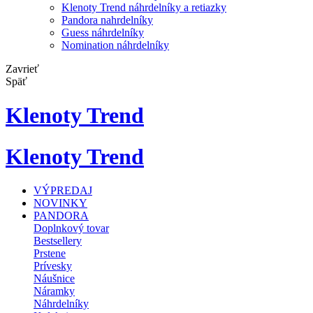
Klenoty Trend náhrdelníky a retiazky
Pandora nahrdelníky
Guess náhrdelníky
Nomination náhrdelníky
Zavrieť
Späť
Klenoty Trend
Klenoty Trend
VÝPREDAJ
NOVINKY
PANDORA
Doplnkový tovar
Bestsellery
Prstene
Prívesky
Náušnice
Náramky
Náhrdelníky