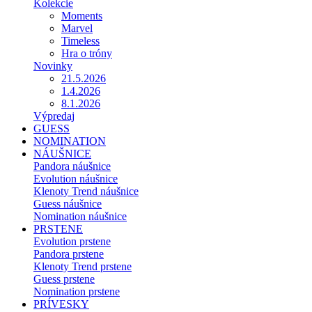
Kolekcie
Moments
Marvel
Timeless
Hra o tróny
Novinky
21.5.2026
1.4.2026
8.1.2026
Výpredaj
GUESS
NOMINATION
NÁUŠNICE
Pandora náušnice
Evolution náušnice
Klenoty Trend náušnice
Guess náušnice
Nomination náušnice
PRSTENE
Evolution prstene
Pandora prstene
Klenoty Trend prstene
Guess prstene
Nomination prstene
PRÍVESKY