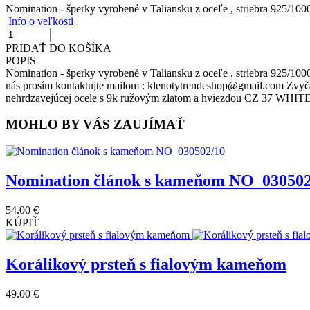
Nomination - šperky vyrobené v Taliansku z oceľe , striebra 925/1000
Info o veľkosti
PRIDAŤ DO KOŠÍKA
POPIS
Nomination - šperky vyrobené v Taliansku z oceľe , striebra 925/100
nás prosím kontaktujte mailom : klenotytrendeshop@gmail.com Zvyčaj
nehrdzavejúcej ocele s 9k ružovým zlatom a hviezdou CZ 37 WHIT
MOHLO BY VÁS ZAUJÍMAŤ
Nomination článok s kameňom NO_030502
54.00 €
KÚPIŤ
Korálikový prsteň s fialovým kameňom
49.00 €