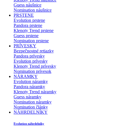
Guess náušnice
Nomination náušnice
PRSTENE
Evolution prstene
Pandora prstene
Klenoty Trend prstene
Guess prstene
Nomination prstene
PRÍVESKY
Bezpečnostné retiazky
Pandora prívesky
Evolution prívesky
Klenoty Trend prívesky
Nomination prívesok
NÁRAMKY
Evolution náramky
Pandora náramky
Klenoty Trend náramky
Guess náramky
Nomination náramky
Nomination články
NÁHRDELNÍKY
Evolution náhrdelníky