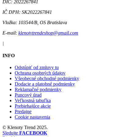
DIČ:
2022267841
IČ DPH:
SK2022267841
Vložka:
103544/B, OS Bratislava
E-mail:
klenotytrendeshop@gmail.com
|
INFO
Odstúpiť od zmluvy tu
Ochrana osobných údajov
Všeobecné obchodné podmienky
Dodacie a platobné podmienky
Reklamačné podmienky
Puncový úrad
Veľkostná tabuľka
Prebiehajúce akcie
Predajne
Cookie nastavenia
©
Klenoty Trend
2025.
Sledujte
FACEBOOK