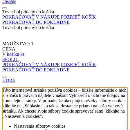
Disable
Tovar bol pridaný do košíka
POKRAČOVAŤ V NÁKUPE
POZRIEŤ KOŠÍK
POKRAČOVAŤ DO POKLADNE
Tovar bol pridaný do košíka
MNOŽSTVO:
1
CENA:
V košíku
ks
SPOLU:
POKRAČOVAŤ V NÁKUPE
POZRIEŤ KOŠÍK
POKRAČOVAŤ DO POKLADNE
HORE
Táto internetová stránka používa cookies – bližšie informácie o nich
a o Vašich právach nájdete v našom Vyhlásení o ochrane údajov na
konci tejto stránky. V prípade, že akceptujete všetky súbory cookie,
kliknite na „Súhlasím“, a tak sa dostanete priamo na našu webovú
stránku. Ak chcete svoje súbory cookie spravovať sami, kliknite na
„Nastavenia cookies“.
Nastavenia súborov cookies