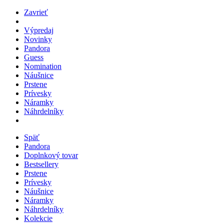
Zavrieť
Výpredaj
Novinky
Pandora
Guess
Nomination
Náušnice
Prstene
Prívesky
Náramky
Náhrdelníky
Späť
Pandora
Doplnkový tovar
Bestsellery
Prstene
Prívesky
Náušnice
Náramky
Náhrdelníky
Kolekcie