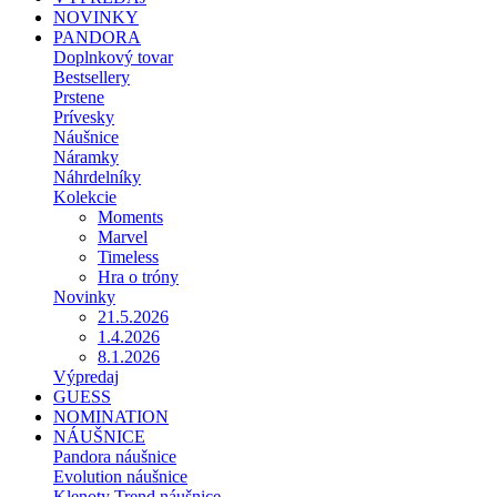
NOVINKY
PANDORA
Doplnkový tovar
Bestsellery
Prstene
Prívesky
Náušnice
Náramky
Náhrdelníky
Kolekcie
Moments
Marvel
Timeless
Hra o tróny
Novinky
21.5.2026
1.4.2026
8.1.2026
Výpredaj
GUESS
NOMINATION
NÁUŠNICE
Pandora náušnice
Evolution náušnice
Klenoty Trend náušnice