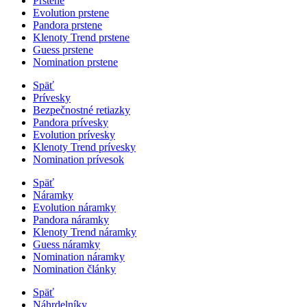
Prstene
Evolution prstene
Pandora prstene
Klenoty Trend prstene
Guess prstene
Nomination prstene
Späť
Prívesky
Bezpečnostné retiazky
Pandora prívesky
Evolution prívesky
Klenoty Trend prívesky
Nomination prívesok
Späť
Náramky
Evolution náramky
Pandora náramky
Klenoty Trend náramky
Guess náramky
Nomination náramky
Nomination články
Späť
Náhrdelníky