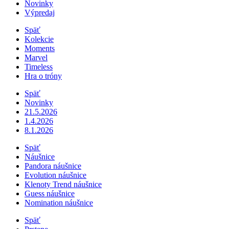
Novinky
Výpredaj
Späť
Kolekcie
Moments
Marvel
Timeless
Hra o tróny
Späť
Novinky
21.5.2026
1.4.2026
8.1.2026
Späť
Náušnice
Pandora náušnice
Evolution náušnice
Klenoty Trend náušnice
Guess náušnice
Nomination náušnice
Späť