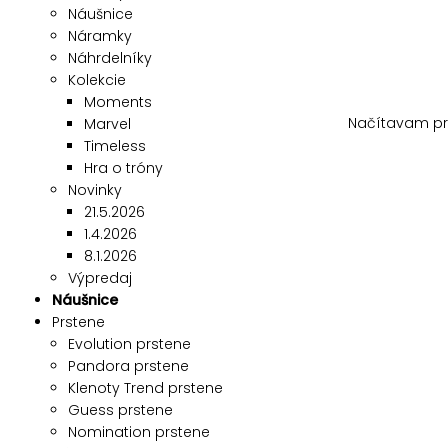
Náušnice
Náramky
Náhrdelníky
Kolekcie
Moments
Načítavam pr
Marvel
Timeless
Hra o tróny
Novinky
21.5.2026
1.4.2026
8.1.2026
Výpredaj
Náušnice
Prstene
Evolution prstene
Pandora prstene
Klenoty Trend prstene
Guess prstene
Nomination prstene