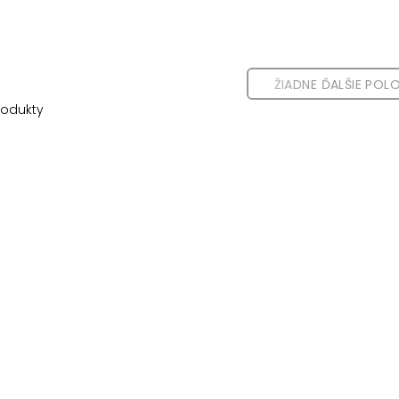
ŽIADNE ĎALŠIE POL
odukty