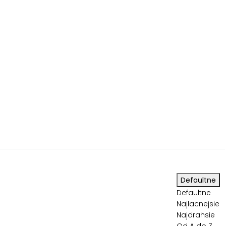
PRSTENE
PRÍVESKY
NÁRAMKY
NÁHRDELNÍKY
0
Defaultne
Defaultne
Najlacnejsie
Najdrahsie