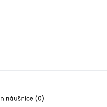
NOVINKY
PANDORA
GUESS
NOMINATION
NÁUŠNICE
on náušnice
(0)