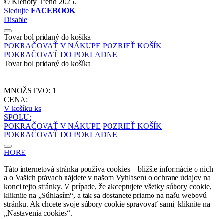
©
Klenoty Trend
2025.
Sledujte
FACEBOOK
Disable
Tovar bol pridaný do košíka
POKRAČOVAŤ V NÁKUPE
POZRIEŤ KOŠÍK
POKRAČOVAŤ DO POKLADNE
Tovar bol pridaný do košíka
MNOŽSTVO:
1
CENA:
V košíku
ks
SPOLU:
POKRAČOVAŤ V NÁKUPE
POZRIEŤ KOŠÍK
POKRAČOVAŤ DO POKLADNE
HORE
Táto internetová stránka používa cookies – bližšie informácie o nich
a o Vašich právach nájdete v našom Vyhlásení o ochrane údajov na
konci tejto stránky. V prípade, že akceptujete všetky súbory cookie,
kliknite na „Súhlasím“, a tak sa dostanete priamo na našu webovú
stránku. Ak chcete svoje súbory cookie spravovať sami, kliknite na
„Nastavenia cookies“.