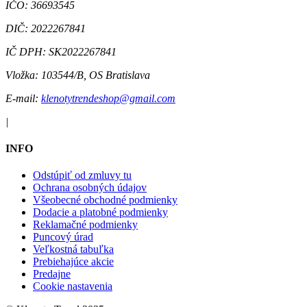
IČO:
36693545
DIČ:
2022267841
IČ DPH:
SK2022267841
Vložka:
103544/B, OS Bratislava
E-mail:
klenotytrendeshop@gmail.com
|
INFO
Odstúpiť od zmluvy tu
Ochrana osobných údajov
Všeobecné obchodné podmienky
Dodacie a platobné podmienky
Reklamačné podmienky
Puncový úrad
Veľkostná tabuľka
Prebiehajúce akcie
Predajne
Cookie nastavenia