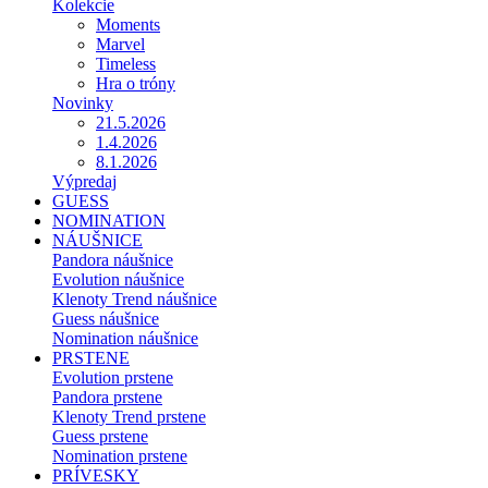
Kolekcie
Moments
Marvel
Timeless
Hra o tróny
Novinky
21.5.2026
1.4.2026
8.1.2026
Výpredaj
GUESS
NOMINATION
NÁUŠNICE
Pandora náušnice
Evolution náušnice
Klenoty Trend náušnice
Guess náušnice
Nomination náušnice
PRSTENE
Evolution prstene
Pandora prstene
Klenoty Trend prstene
Guess prstene
Nomination prstene
PRÍVESKY