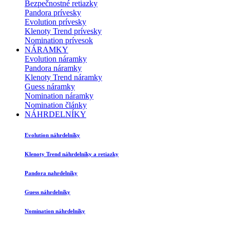
Bezpečnostné retiazky
Pandora prívesky
Evolution prívesky
Klenoty Trend prívesky
Nomination prívesok
NÁRAMKY
Evolution náramky
Pandora náramky
Klenoty Trend náramky
Guess náramky
Nomination náramky
Nomination články
NÁHRDELNÍKY
Evolution náhrdelníky
Klenoty Trend náhrdelníky a retiazky
Pandora nahrdelníky
Guess náhrdelníky
Nomination náhrdelníky