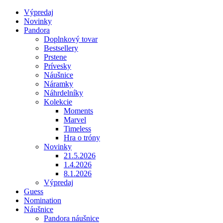
Výpredaj
Novinky
Pandora
Doplnkový tovar
Bestsellery
Prstene
Prívesky
Náušnice
Náramky
Náhrdelníky
Kolekcie
Moments
Marvel
Timeless
Hra o tróny
Novinky
21.5.2026
1.4.2026
8.1.2026
Výpredaj
Guess
Nomination
Náušnice
Pandora náušnice