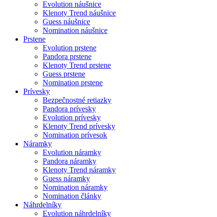
Evolution náušnice
Klenoty Trend náušnice
Guess náušnice
Nomination náušnice
Prstene
Evolution prstene
Pandora prstene
Klenoty Trend prstene
Guess prstene
Nomination prstene
Prívesky
Bezpečnostné retiazky
Pandora prívesky
Evolution prívesky
Klenoty Trend prívesky
Nomination prívesok
Náramky
Evolution náramky
Pandora náramky
Klenoty Trend náramky
Guess náramky
Nomination náramky
Nomination články
Náhrdelníky
Evolution náhrdelníky