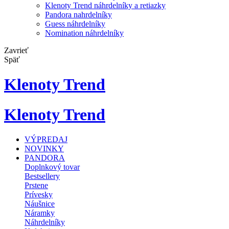
Klenoty Trend náhrdelníky a retiazky
Pandora nahrdelníky
Guess náhrdelníky
Nomination náhrdelníky
Zavrieť
Späť
Klenoty Trend
Klenoty Trend
VÝPREDAJ
NOVINKY
PANDORA
Doplnkový tovar
Bestsellery
Prstene
Prívesky
Náušnice
Náramky
Náhrdelníky