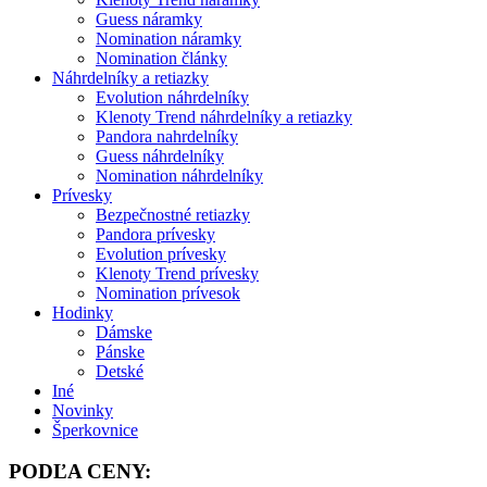
Guess náramky
Nomination náramky
Nomination články
Náhrdelníky a retiazky
Evolution náhrdelníky
Klenoty Trend náhrdelníky a retiazky
Pandora nahrdelníky
Guess náhrdelníky
Nomination náhrdelníky
Prívesky
Bezpečnostné retiazky
Pandora prívesky
Evolution prívesky
Klenoty Trend prívesky
Nomination prívesok
Hodinky
Dámske
Pánske
Detské
Iné
Novinky
Šperkovnice
PODĽA CENY: