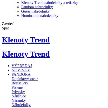
Klenoty Trend náhrdelníky a retiazky
Pandora nahrdelníky
Guess náhrdelníky
Nomination náhrdelníky
Zavrieť
Späť
Klenoty Trend
Klenoty Trend
VÝPREDAJ
NOVINKY
PANDORA
Doplnkový tovar
Bestsellery
Prstene
Prívesky
Náušnice
Náramky
Náhrdelníky