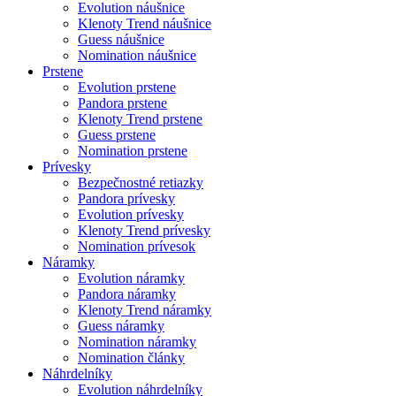
Evolution náušnice
Klenoty Trend náušnice
Guess náušnice
Nomination náušnice
Prstene
Evolution prstene
Pandora prstene
Klenoty Trend prstene
Guess prstene
Nomination prstene
Prívesky
Bezpečnostné retiazky
Pandora prívesky
Evolution prívesky
Klenoty Trend prívesky
Nomination prívesok
Náramky
Evolution náramky
Pandora náramky
Klenoty Trend náramky
Guess náramky
Nomination náramky
Nomination články
Náhrdelníky
Evolution náhrdelníky