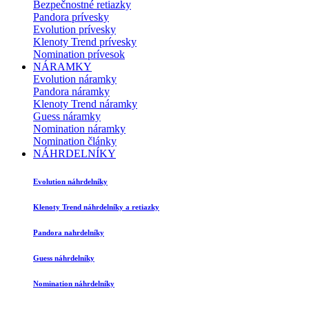
Bezpečnostné retiazky
Pandora prívesky
Evolution prívesky
Klenoty Trend prívesky
Nomination prívesok
NÁRAMKY
Evolution náramky
Pandora náramky
Klenoty Trend náramky
Guess náramky
Nomination náramky
Nomination články
NÁHRDELNÍKY
Evolution náhrdelníky
Klenoty Trend náhrdelníky a retiazky
Pandora nahrdelníky
Guess náhrdelníky
Nomination náhrdelníky