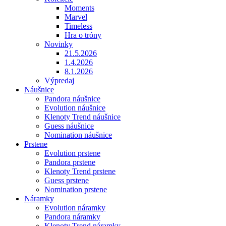
Moments
Marvel
Timeless
Hra o tróny
Novinky
21.5.2026
1.4.2026
8.1.2026
Výpredaj
Náušnice
Pandora náušnice
Evolution náušnice
Klenoty Trend náušnice
Guess náušnice
Nomination náušnice
Prstene
Evolution prstene
Pandora prstene
Klenoty Trend prstene
Guess prstene
Nomination prstene
Náramky
Evolution náramky
Pandora náramky
Klenoty Trend náramky