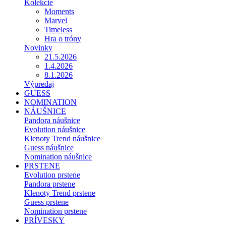
Kolekcie
Moments
Marvel
Timeless
Hra o tróny
Novinky
21.5.2026
1.4.2026
8.1.2026
Výpredaj
GUESS
NOMINATION
NÁUŠNICE
Pandora náušnice
Evolution náušnice
Klenoty Trend náušnice
Guess náušnice
Nomination náušnice
PRSTENE
Evolution prstene
Pandora prstene
Klenoty Trend prstene
Guess prstene
Nomination prstene
PRÍVESKY