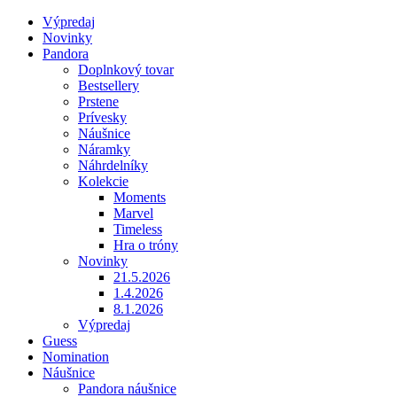
Výpredaj
Novinky
Pandora
Doplnkový tovar
Bestsellery
Prstene
Prívesky
Náušnice
Náramky
Náhrdelníky
Kolekcie
Moments
Marvel
Timeless
Hra o tróny
Novinky
21.5.2026
1.4.2026
8.1.2026
Výpredaj
Guess
Nomination
Náušnice
Pandora náušnice