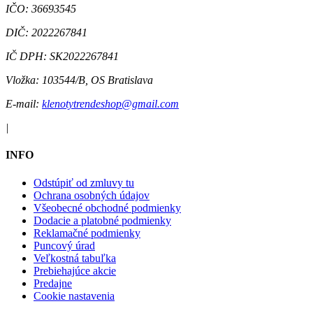
IČO:
36693545
DIČ:
2022267841
IČ DPH:
SK2022267841
Vložka:
103544/B, OS Bratislava
E-mail:
klenotytrendeshop@gmail.com
|
INFO
Odstúpiť od zmluvy tu
Ochrana osobných údajov
Všeobecné obchodné podmienky
Dodacie a platobné podmienky
Reklamačné podmienky
Puncový úrad
Veľkostná tabuľka
Prebiehajúce akcie
Predajne
Cookie nastavenia