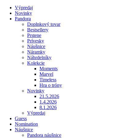
Výpredaj
Novinky
Pandora
Doplnkový tovar
Bestsellery
Prstene
Prívesky
Náušnice
Náramky
Náhrdelníky
Kolekcie
Moments
Marvel
Timeless
Hra o tróny
Novinky
21.5.2026
1.4.2026
8.1.2026
Výpredaj
Guess
Nomination
Náušnice
Pandora náušnice