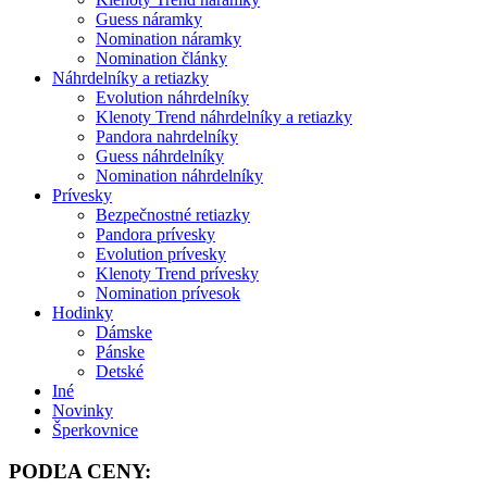
Guess náramky
Nomination náramky
Nomination články
Náhrdelníky a retiazky
Evolution náhrdelníky
Klenoty Trend náhrdelníky a retiazky
Pandora nahrdelníky
Guess náhrdelníky
Nomination náhrdelníky
Prívesky
Bezpečnostné retiazky
Pandora prívesky
Evolution prívesky
Klenoty Trend prívesky
Nomination prívesok
Hodinky
Dámske
Pánske
Detské
Iné
Novinky
Šperkovnice
PODĽA CENY: