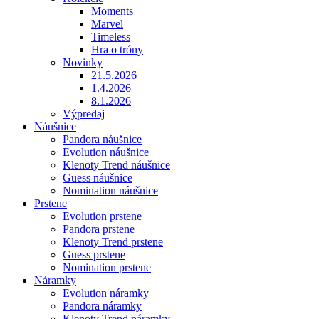
Moments
Marvel
Timeless
Hra o tróny
Novinky
21.5.2026
1.4.2026
8.1.2026
Výpredaj
Náušnice
Pandora náušnice
Evolution náušnice
Klenoty Trend náušnice
Guess náušnice
Nomination náušnice
Prstene
Evolution prstene
Pandora prstene
Klenoty Trend prstene
Guess prstene
Nomination prstene
Náramky
Evolution náramky
Pandora náramky
Klenoty Trend náramky