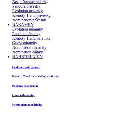
Bezpečnostné retiazky
Pandora prívesky
Evolution prívesky
Klenoty Trend prívesky
Nomination prívesok
NÁRAMKY
Evolution náramky
Pandora náramky
Klenoty Trend náramky
Guess náramky
Nomination náramky
Nomination články
NÁHRDELNÍKY
Evolution náhrdelníky
Klenoty Trend náhrdelníky a retiazky
Pandora nahrdelníky
Guess náhrdelníky
Nomination náhrdelníky