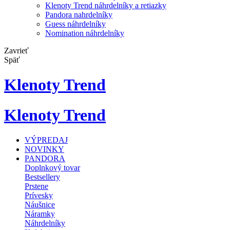
Klenoty Trend náhrdelníky a retiazky
Pandora nahrdelníky
Guess náhrdelníky
Nomination náhrdelníky
Zavrieť
Späť
Klenoty Trend
Klenoty Trend
VÝPREDAJ
NOVINKY
PANDORA
Doplnkový tovar
Bestsellery
Prstene
Prívesky
Náušnice
Náramky
Náhrdelníky