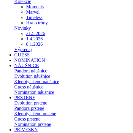
Kolekcie
Moments
Marvel
Timeless
Hra o tróny
Novinky
21.5.2026
1.4.2026
8.1.2026
Výpredaj
GUESS
NOMINATION
NÁUŠNICE
Pandora náušnice
Evolution náušnice
Klenoty Trend náušnice
Guess náušnice
Nomination náušnice
PRSTENE
Evolution prstene
Pandora prstene
Klenoty Trend prstene
Guess prstene
Nomination prstene
PRÍVESKY