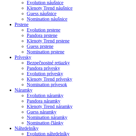
Evolution náušnice
Klenoty Trend náušnice
Guess náušnice
Nomination náušnice
Prstene
Evolution prstene
Pandora prstene
Klenoty Trend prstene
Guess prstene
Nomination prstene
Prívesky
Bezpečnostné retiazky
Pandora prívesky
Evolution prívesky
Klenoty Trend prívesky
Nomination prívesok
Náramky
Evolution náramky
Pandora náramky
Klenoty Trend náramky
Guess náramky
Nomination náramky
Nomination články
Náhrdelníky
Evolution náhrdelníky