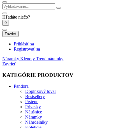
Hľadáte niečo?
0
Zavrieť
Prihlásiť sa
Registrovať sa
Náramky
Klenoty Trend náramky
Zavrieť
KATEGÓRIE PRODUKTOV
Pandora
Doplnkový tovar
Bestsellery
Prstene
Prívesky
Náušnice
Náramky
Náhrdelníky
Kolekcie