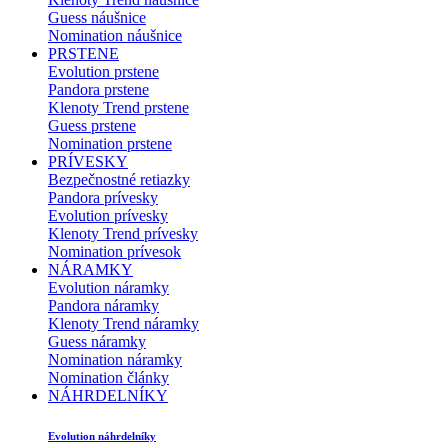
Guess náušnice
Nomination náušnice
PRSTENE
Evolution prstene
Pandora prstene
Klenoty Trend prstene
Guess prstene
Nomination prstene
PRÍVESKY
Bezpečnostné retiazky
Pandora prívesky
Evolution prívesky
Klenoty Trend prívesky
Nomination prívesok
NÁRAMKY
Evolution náramky
Pandora náramky
Klenoty Trend náramky
Guess náramky
Nomination náramky
Nomination články
NÁHRDELNÍKY
Evolution náhrdelníky