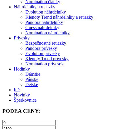
Nomination články
Náhrdelníky a retiazky
Evolution náhrdelníky
Klenoty Trend náhrdelníky a retiazky
Pandora nahrdelníky
Guess náhrdelníky
Nomination náhrdelníky
Prívesky
Bezpečnostné retiazky
Pandora prívesky
Evolution prívesky
Klenoty Trend prívesky
Nomination prívesok
Hodinky
Dámske
Pánske
Detské
Iné
Novinky
Šperkovnice
PODĽA CENY: