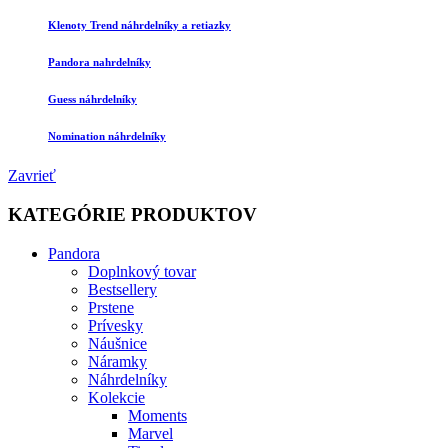
Klenoty Trend náhrdelníky a retiazky
Pandora nahrdelníky
Guess náhrdelníky
Nomination náhrdelníky
Zavrieť
KATEGÓRIE PRODUKTOV
Pandora
Doplnkový tovar
Bestsellery
Prstene
Prívesky
Náušnice
Náramky
Náhrdelníky
Kolekcie
Moments
Marvel