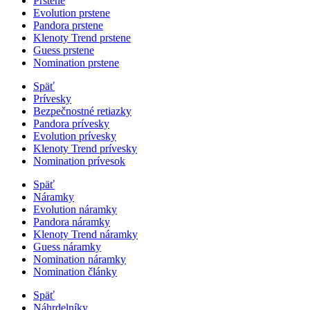
Prstene
Evolution prstene
Pandora prstene
Klenoty Trend prstene
Guess prstene
Nomination prstene
Späť
Prívesky
Bezpečnostné retiazky
Pandora prívesky
Evolution prívesky
Klenoty Trend prívesky
Nomination prívesok
Späť
Náramky
Evolution náramky
Pandora náramky
Klenoty Trend náramky
Guess náramky
Nomination náramky
Nomination články
Späť
Náhrdelníky