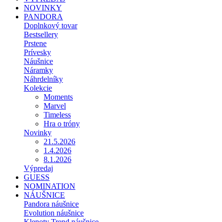
NOVINKY
PANDORA
Doplnkový tovar
Bestsellery
Prstene
Prívesky
Náušnice
Náramky
Náhrdelníky
Kolekcie
Moments
Marvel
Timeless
Hra o tróny
Novinky
21.5.2026
1.4.2026
8.1.2026
Výpredaj
GUESS
NOMINATION
NÁUŠNICE
Pandora náušnice
Evolution náušnice
Klenoty Trend náušnice