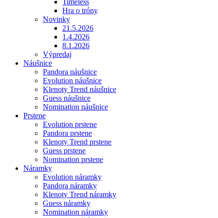
Timeless
Hra o tróny
Novinky
21.5.2026
1.4.2026
8.1.2026
Výpredaj
Náušnice
Pandora náušnice
Evolution náušnice
Klenoty Trend náušnice
Guess náušnice
Nomination náušnice
Prstene
Evolution prstene
Pandora prstene
Klenoty Trend prstene
Guess prstene
Nomination prstene
Náramky
Evolution náramky
Pandora náramky
Klenoty Trend náramky
Guess náramky
Nomination náramky