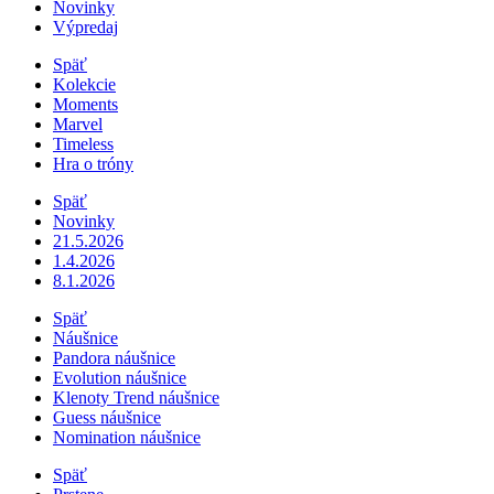
Novinky
Výpredaj
Späť
Kolekcie
Moments
Marvel
Timeless
Hra o tróny
Späť
Novinky
21.5.2026
1.4.2026
8.1.2026
Späť
Náušnice
Pandora náušnice
Evolution náušnice
Klenoty Trend náušnice
Guess náušnice
Nomination náušnice
Späť