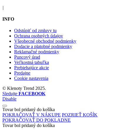
|
INFO
Odstúpiť od zmluvy tu
Ochrana osobných údajov
Všeobecné obchodné podmienky
Dodacie a platobné podmienky
Reklamačné podmienky
Puncový úrad
Veľkostná tabuľka
Prebiehajúce akcie
Predajne
Cookie nastavenia
©
Klenoty Trend
2025.
Sledujte
FACEBOOK
Disable
Tovar bol pridaný do košíka
POKRAČOVAŤ V NÁKUPE
POZRIEŤ KOŠÍK
POKRAČOVAŤ DO POKLADNE
Tovar bol pridaný do košíka