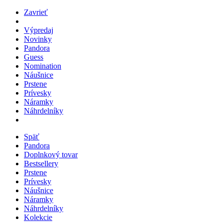
Zavrieť
Výpredaj
Novinky
Pandora
Guess
Nomination
Náušnice
Prstene
Prívesky
Náramky
Náhrdelníky
Späť
Pandora
Doplnkový tovar
Bestsellery
Prstene
Prívesky
Náušnice
Náramky
Náhrdelníky
Kolekcie