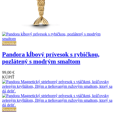
Novinka
Pandora kĺbový prívesok s rybičkou,
pozlátený s modrým smaltom
99.00 €
KÚPIŤ
Novinka